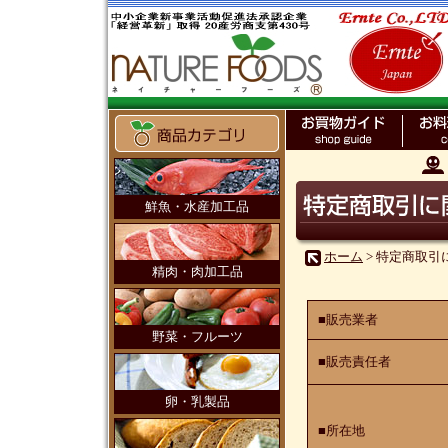
鮮魚・水産加工品
ホーム
> 特定商取
精肉・肉加工品
■販売業者
野菜・フルーツ
■販売責任者
卵・乳製品
■所在地