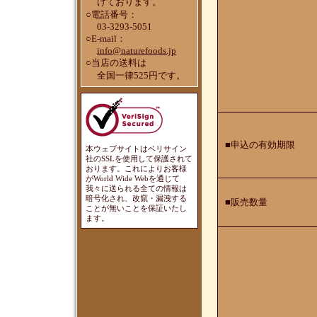
けております。
○電話番号：
03-3293-5051
○E-mail：
info@naturefoods.jp
○当店の送料は
全国一律525円です。
■申込の有効期限
本ウェブサイトはベリサイン
社のSSLを使用して保護されて
おります。これによりお客様
がWorld Wide Webを通じて
我々に送られる全ての情報は
暗号化され、改竄・漏洩する
■販売数量
ことが無いことを保証いたし
ます。