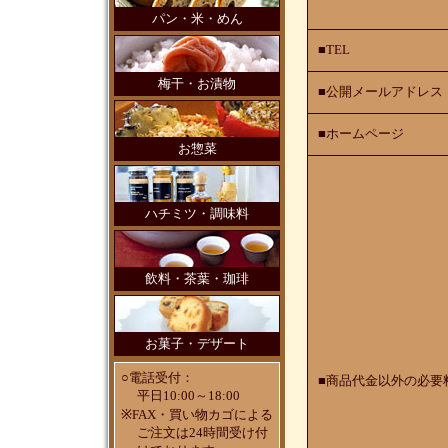
パン・米・めん
■TEL
梅干・お漬物
■公開メールアドレス
■ホームページ
お惣菜
ハチミツ・調味料
飲料・茶葉・珈琲
お菓子・デザート
○電話受付：
■商品代金以外の必要
平日10:00～18:00
※FAX・買い物カゴによる
ご注文は24時間受け付