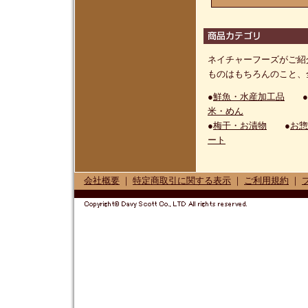
ネイチャーフーズがご紹
ものはもちろんのこと、
●
鮮魚・水産加工品
●
米・めん
●
梅干・お漬物
●
お惣
ート
会社概要
｜
特定商取引に関する表示
｜
ご利用規約
｜